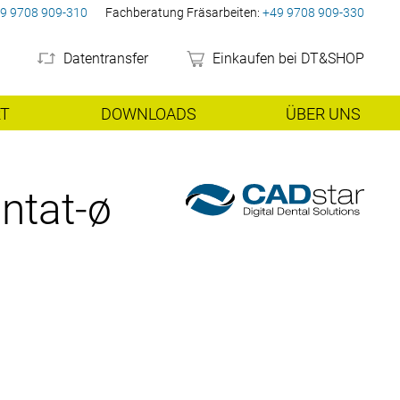
9 9708 909-310
Fachberatung Fräsarbeiten:
+49 9708 909-330
Datentransfer
Einkaufen bei DT&SHOP
RT
DOWNLOADS
ÜBER UNS
gen
Laser-Melting
Preisliste
weitere Geräte
Unternehmen
ntat-ø
peraturöfen
Kobalt-Chrom
Absaugungen/Kompressore
Unser Team
Karriere bei DT&SHOP
bildungen
Leasing/Mietkauf