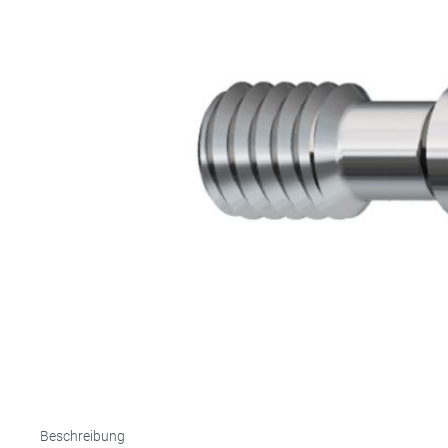
Totalpro
Schiene
PEEK
Titan
Individu
Beschreibung