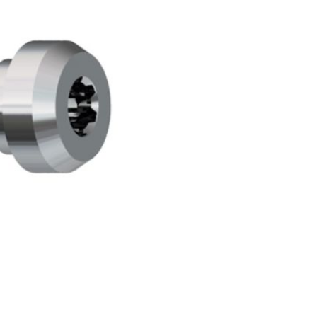
thesen
Abformlöffel
Datentransfer 
Fertigungszen
n
Prothesen
Versandservic
Fertigungsdien
elle Abutments