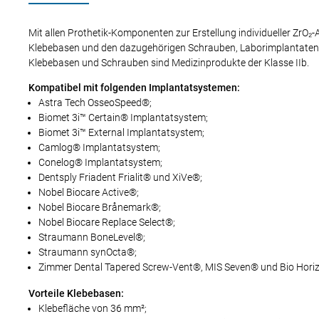
Mit allen Prothetik-Komponenten zur Erstellung individueller ZrO
Klebebasen und den dazugehörigen Schrauben, Laborimplantaten 
Klebebasen und Schrauben sind Medizinprodukte der Klasse IIb.
Kompatibel mit folgenden Implantatsystemen:
Astra Tech OsseoSpeed®;
Biomet 3i™ Certain® Implantatsystem;
Biomet 3i™ External Implantatsystem;
Camlog® Implantatsystem;
Conelog® Implantatsystem;
Dentsply Friadent Frialit® und XiVe®;
Nobel Biocare Active®;
Nobel Biocare Brånemark®;
Nobel Biocare Replace Select®;
Straumann BoneLevel®;
Straumann synOcta®;
Zimmer Dental Tapered Screw-Vent®, MIS Seven® und Bio Horiz
Vorteile Klebebasen:
Klebefläche von 36 mm²;