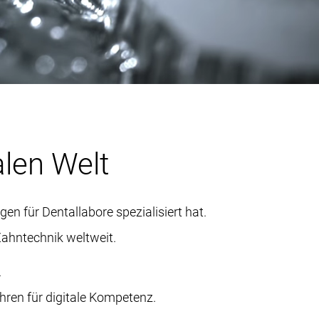
Fräs- und
trum
e
stleistungen
alen Welt
n für Dentallabore spezialisiert hat.
Zahntechnik weltweit.
.
hren für digitale Kompetenz.