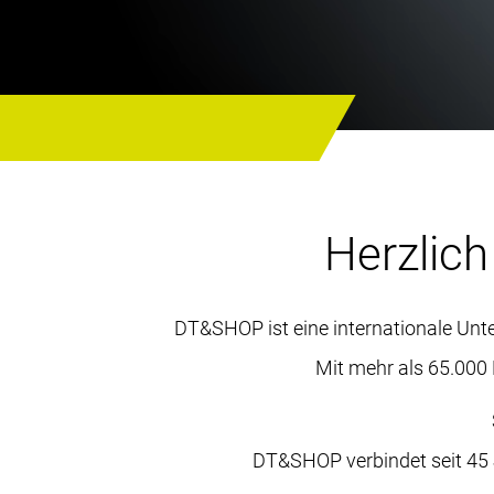
Totalpro
Schiene
PEEK
Titan
Individu
Herzlich
DT&SHOP ist eine internationale Unte
Mit mehr als 65.000 
DT&SHOP verbindet seit 45 J