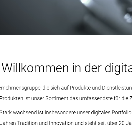
thesen
Abformlöffel
Datentransfer 
Fertigungszen
n
Prothesen
Versandservic
Fertigungsdien
elle Abutments
 Willkommen in der digit
rnehmensgruppe, die sich auf Produkte und Dienstleistunge
Produkten ist unser Sortiment das umfassendste für die 
Stark wachsend ist insbesondere unser digitales Portfolio
ahren Tradition und Innovation und steht seit über 20 Ja