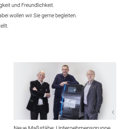
keit und Freundlichkeit.
ei wollen wir Sie gerne begleiten.
llt.
Neue Maßstäbe: Unternehmensgruppe
S