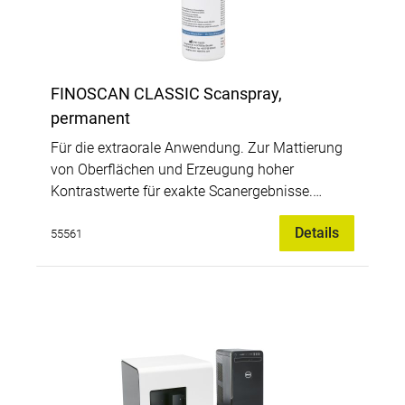
FINOSCAN CLASSIC Scanspray,
permanent
Für die extraorale Anwendung. Zur Mattierung
von Oberflächen und Erzeugung hoher
Kontrastwerte für exakte Scanergebnisse.
Haftet auf allen Materialien. Auch hervorragend
Details
für Teleskope geeignet. Frei von
55561
Titandioxid.Vorteile:Homogene und sehr feine
Mattierungsschicht von 4-8 µm für
detailgetreue Digitalisierung;Effiziente und
punktgenaue Anwendung;Leicht mit Wasser
entfernbar.Lieferumfang:200 ml Scanspray
komplett mit Sprühkanüle.weiß