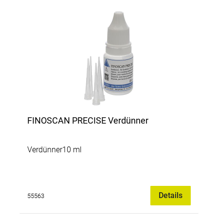
sehr dünne Schichtstärke;Präziser Auftrag
mittels Pinsel;Keine gesundheitlichen
Auswirkungen durch feinen Sprühstaub und
dessen Verunreinigungen;Keine
Materialverschwendung;Leicht mit Wasser
entfernbar.Pinselflasche10 mlrosa
FINOSCAN PRECISE Verdünner
Verdünner10 ml
Details
55563