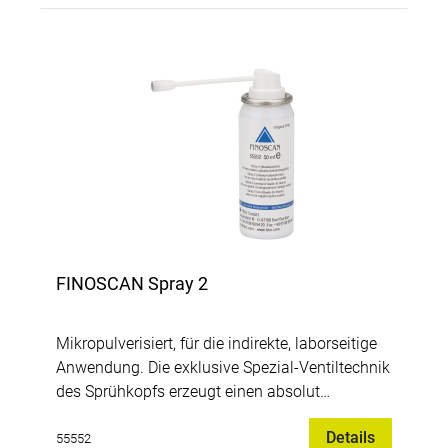
FINOSCAN Spray 2
Mikropulverisiert, für die indirekte, laborseitige
Anwendung. Die exklusive Spezial-Ventiltechnik
des Sprühkopfs erzeugt einen absolut
homogenen und feinen Sprühfilm auf dem zu
Details
scannenden Objekt. Das Scanspray ist
55552