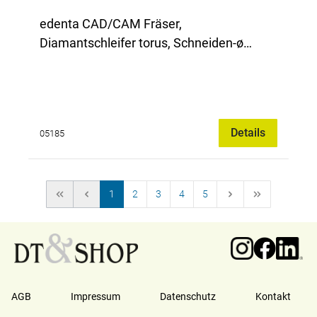
edenta CAD/CAM Fräser,
Diamantschleifer torus, Schneiden-ø
0,60mm,
Details
05185
1
2
3
4
5
AGB
Impressum
Datenschutz
Kontakt