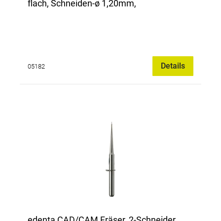
flach, Schneiden-ø 1,20mm,
Details
05182
edenta CAD/CAM Fräser, 2-Schneider