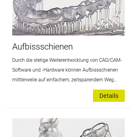
Präzision gesteigert wird. Für den Patienten
bedeutet die digitale Fertigung im 3D-Druck eine
deutlich angenehmere Behandlungsmethode im
Vergleich zu konventionellen Therapien. Die digital
erstellten, qualitativ äußerst hochwertigen
Aufbissschienen
Werkstücke sind jederzeit reproduzierbar. Die
Durch die stetige Weiterentwicklung von CAD/CAM-
Prozesssicherheit in Kombination mit minimierter
Software und -Hardware können Aufbissschienen
Nachbearbeitung und Vermeidung von
mittlerweile auf einfachem, zeitsparendem Weg
Materialabfall steigert die Wertschöpfungskette für
gefertigt werden. Sie überzeugen besonders durch
das zahntechnische Labor.
Details
ihre extrem hohe, stets gleichbleibende Qualität,
erstaunliche Transparenz und große Langlebigkeit.
Dank exakter virtueller Modellation ist nur eine
geringe Nacharbeit der Schiene nach dem Drucken