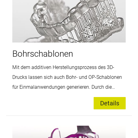
und vor der Politur notwendig.
Bohrschablonen
Mit dem additiven Herstellungsprozess des 3D-
Drucks lassen sich auch Bohr- und OP-Schablonen
für Einmalanwendungen generieren. Durch die
akkurate Positionierung der Löcher wird der
Details
chirurgische Bohrer in der Implantologie an der
richtigen Stelle mit der korrekten Tiefe und im
exakten Winkel angesetzt. Die präzise Platzierung
des Implantats mit einer Bohrschablone reduziert