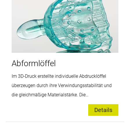
Brückengerüste sowie für Modellgusskonstruktionen
herstellen. Es verbrennt sauber und rückstandslos.
Abformlöffel
Im 3D-Druck erstellte individuelle Abdrucklöffel
überzeugen durch ihre Verwindungsstabilität und
die gleichmäßige Materialstärke. Die
Nachbearbeitung im Labor wird reduziert, die
Details
Präzision der Abdrücke erhöht und gleichzeitig das
Ergebnis für den Patienten verbessert. Das