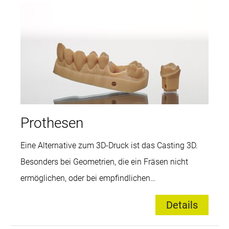
prozesssichere Herstellungsverfahren ermöglicht die
Fertigung von Abform- und Abdrucklöffeln mit sehr
glatten und homogenen Oberflächen.
Prothesen
Eine Alternative zum 3D-Druck ist das Casting 3D.
Besonders bei Geometrien, die ein Fräsen nicht
ermöglichen, oder bei empfindlichen
Wachsstrukturen ist der 3D-Guss eine interessante
Details
Option. Die eingesetzten Spezialharze und -
kunststoffe sind rückstandslos ausbrennbar und