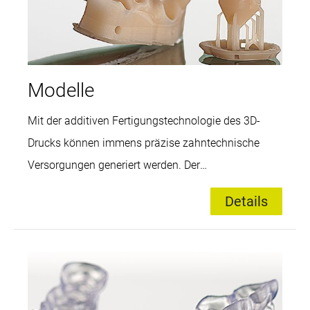
Modelle
Mit der additiven Fertigungstechnologie des 3D-
Drucks können immens präzise zahntechnische
Versorgungen generiert werden. Der
qualitätsüberwachte Druckprozess sichert die
Details
exakte Passung der patientenspezifischen
Anfertigung, die physiologisch unbedenklich ist.
Durch die hohen Baugeschwindigkeiten werden die
Prozesszeiten deutlich verkürzt und die
Fertigungsschritte reduziert, wobei gleichzeitig die