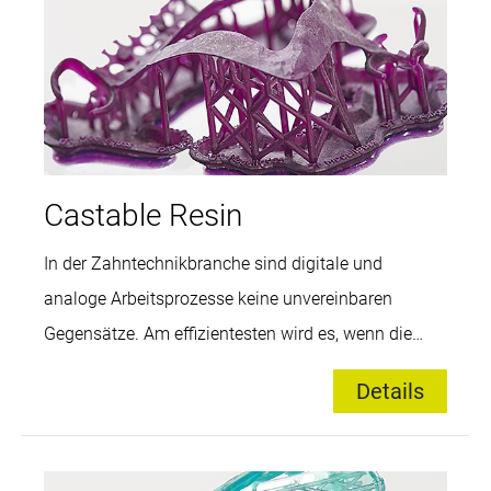
die Behandlungszeit und erhöht den
Patientenkomfort.
Castable Resin
In der Zahntechnikbranche sind digitale und
analoge Arbeitsprozesse keine unvereinbaren
Gegensätze. Am effizientesten wird es, wenn die
Vorteile aus beiden Welten genutzt werden, wie beim
Details
3D-Druck von Guss- und Pressobjekten. Mit
Castable Resin lassen sich hochgenaue
Modellationen für Kronen, Brücken, Kronen- und