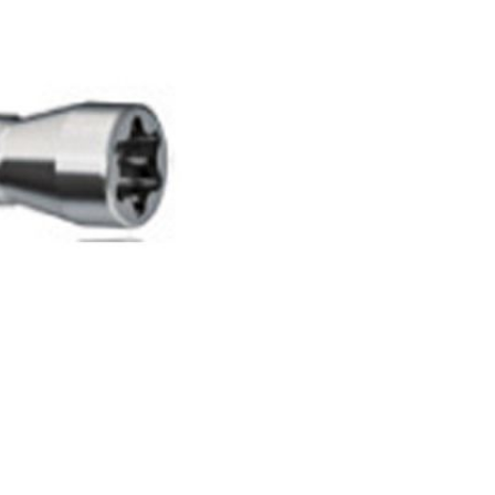
thesen
Abformlöffel
Datentransfer 
Fertigungszen
n
Prothesen
Versandservic
Fertigungsdien
elle Abutments