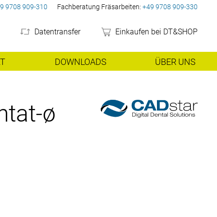
9 9708 909-310
Fachberatung Fräsarbeiten:
+49 9708 909-330
Datentransfer
Einkaufen bei DT&SHOP
RT
DOWNLOADS
ÜBER UNS
gen
Laser-Melting
Preisliste
weitere Geräte
Unternehmen
ntat-ø
peraturöfen
Kobalt-Chrom
Absaugungen/Kompressore
Unser Team
Karriere bei DT&SHOP
bildungen
Leasing/Mietkauf