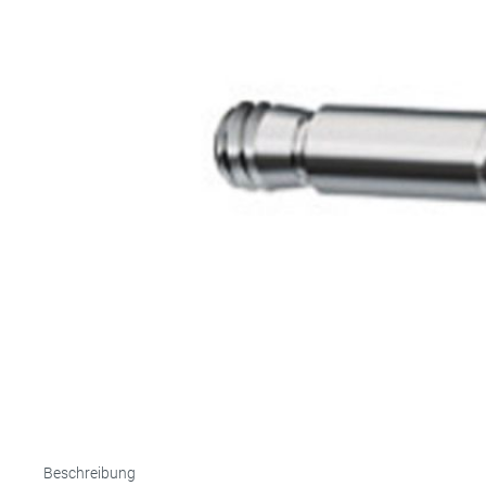
Totalpro
Schiene
PEEK
Titan
Individu
Beschreibung