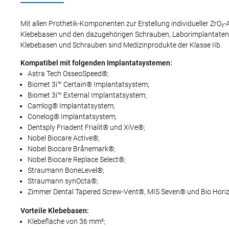
Mit allen Prothetik-Komponenten zur Erstellung individueller ZrO
Klebebasen und den dazugehörigen Schrauben, Laborimplantaten 
Klebebasen und Schrauben sind Medizinprodukte der Klasse IIb.
Kompatibel mit folgenden Implantatsystemen:
Astra Tech OsseoSpeed®;
Biomet 3i™ Certain® Implantatsystem;
Biomet 3i™ External Implantatsystem;
Camlog® Implantatsystem;
Conelog® Implantatsystem;
Dentsply Friadent Frialit® und XiVe®;
Nobel Biocare Active®;
Nobel Biocare Brånemark®;
Nobel Biocare Replace Select®;
Straumann BoneLevel®;
Straumann synOcta®;
Zimmer Dental Tapered Screw-Vent®, MIS Seven® und Bio Horiz
Vorteile Klebebasen:
Klebefläche von 36 mm²;