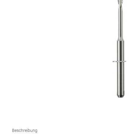
Totalpro
Schiene
PEEK
Titan
Individu
Beschreibung