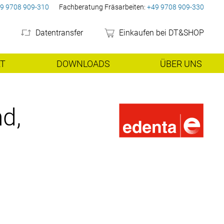
9 9708 909-310
Fachberatung Fräsarbeiten:
+49 9708 909-330
Datentransfer
Einkaufen bei DT&SHOP
RT
DOWNLOADS
ÜBER UNS
gen
Laser-Melting
Preisliste
weitere Geräte
Unternehmen
d,
peraturöfen
Kobalt-Chrom
Absaugungen/Kompressore
Unser Team
Karriere bei DT&SHOP
bildungen
Leasing/Mietkauf