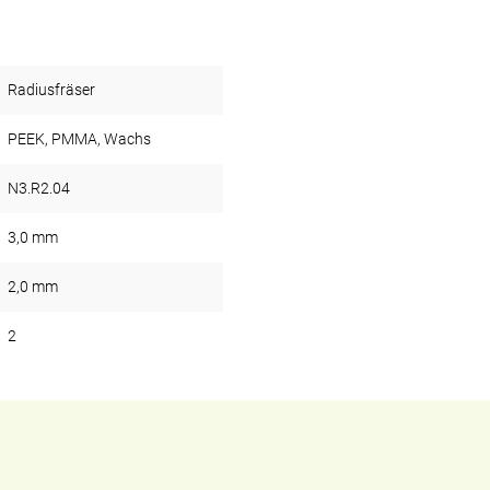
Radiusfräser
PEEK, PMMA, Wachs
N3.R2.04
3,0 mm
2,0 mm
2